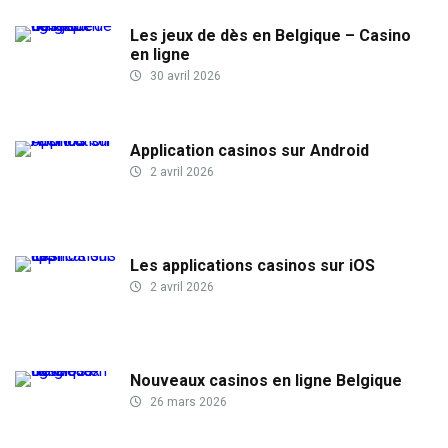
Les jeux de dès en Belgique – Casino
en ligne
30 avril 2026
Application casinos sur Android
2 avril 2026
Les applications casinos sur iOS
2 avril 2026
Nouveaux casinos en ligne Belgique
26 mars 2026