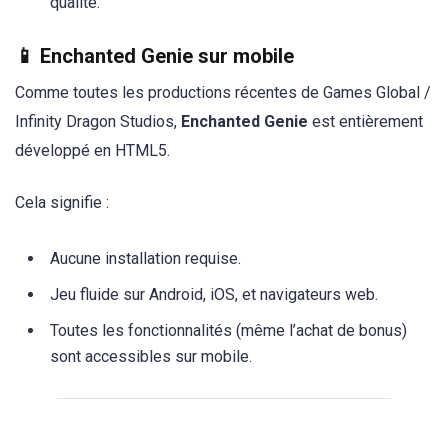
qualité.
📱 Enchanted Genie sur mobile
Comme toutes les productions récentes de Games Global /
Infinity Dragon Studios,
Enchanted Genie
est entièrement
développé en HTML5.
Cela signifie :
Aucune installation requise.
Jeu fluide sur Android, iOS, et navigateurs web.
Toutes les fonctionnalités (même l’achat de bonus)
sont accessibles sur mobile.