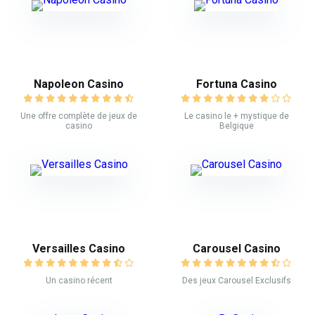
Napoleon Casino
Fortuna Casino
Une offre complète de jeux de
Le casino le + mystique de
casino
Belgique
Versailles Casino
Carousel Casino
Un casino récent
Des jeux Carousel Exclusifs