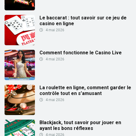
Le baccarat : tout savoir sur ce jeu de
casino en ligne
4 mai 2026
Comment fonctionne le Casino Live
4 mai 2026
La roulette en ligne, comment garder le
contrôle tout en s’amusant
4 mai 2026
Blackjack, tout savoir pour jouer en
ayant les bons réflexes
4 mai 2026