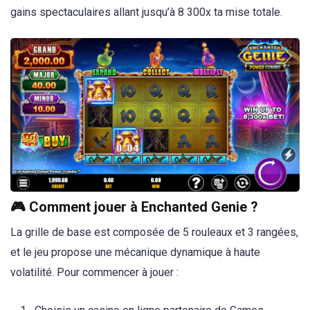
gains spectaculaires allant jusqu’à 8 300x ta mise totale.
🎮 Comment jouer à Enchanted Genie ?
La grille de base est composée de 5 rouleaux et 3 rangées,
et le jeu propose une mécanique dynamique à haute
volatilité. Pour commencer à jouer :