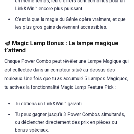
en même temps, leurs effets sont combinés pour un
Link&Win™ encore plus puissant.
C’est là que la magie du Génie opère vraiment, et que
les plus gros gains deviennent accessibles.
🪔 Magic Lamp Bonus : La lampe magique
t’attend
Chaque Power Combo peut révéler une Lampe Magique qui
est collectée dans un compteur situé au-dessus des
rouleaux. Une fois que tu as accumulé 5 Lampes Magiques,
tu actives la fonctionnalité Magic Lamp Feature Pick :
Tu obtiens un Link&Win™ garanti.
Tu peux gagner jusqu’à 3 Power Combos simultanés,
ou déclencher directement des prix en pièces ou
bonus spéciaux.