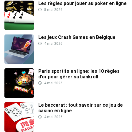
Les règles pour jouer au poker en ligne
5 mai 2026
Les jeux Crash Games en Belgique
4 mai 2026
Paris sportifs en ligne: les 10 règles
d’or pour gérer sa bankroll
4 mai 2026
Le baccarat : tout savoir sur ce jeu de
casino en ligne
4 mai 2026