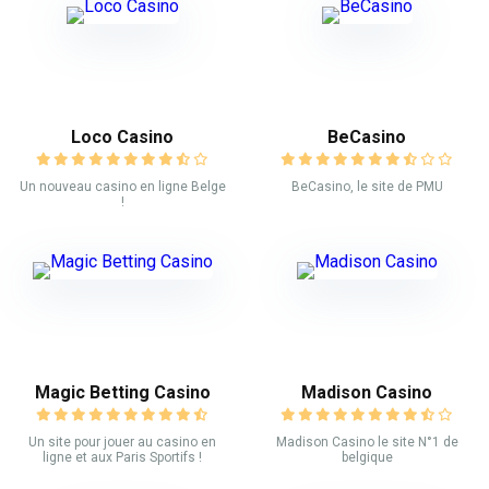
Loco Casino
BeCasino
Un nouveau casino en ligne Belge
BeCasino, le site de PMU
!
Magic Betting Casino
Madison Casino
Un site pour jouer au casino en
Madison Casino le site N°1 de
ligne et aux Paris Sportifs !
belgique