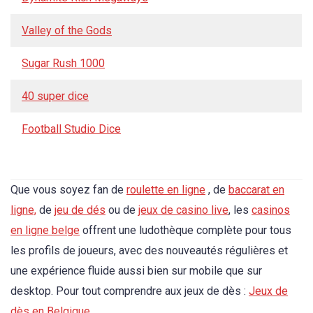
Valley of the Gods
Sugar Rush 1000
40 super dice
Football Studio Dice
Que vous soyez fan de
roulette en ligne
, de
baccarat en
ligne,
de
jeu de dés
ou de
jeux de casino live
, les
casinos
en ligne belge
offrent une ludothèque complète pour tous
les profils de joueurs, avec des nouveautés régulières et
une expérience fluide aussi bien sur mobile que sur
desktop. Pour tout comprendre aux jeux de dès :
Jeux de
dès en Belgique
.