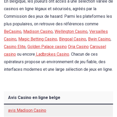
En Belgique, les joueurs ont accès à une sélection variée de
casinos en ligne légaux et sécurisés, agréés par la
Commission des jeux de hasard. Parmi les plateformes les
plus populaires, on retrouve des références comme
BeCasino
,
Madison Casino
,
Wellington Casino
,
Versailles
Casino
,
Magic Betting Casino,
Bingoal Casino
,
Bwin Casino
,
Casino Elite
,
Golden Palace casino
Oria Casino
Carousel
casino
ou encore
Ladbrokes Casino
. Chacun de ces
opérateurs propose un environnement de jeu fiable, des
interfaces modernes et une large sélection de jeux en ligne.
Avis Casino en ligne belge
avis Madison Casino