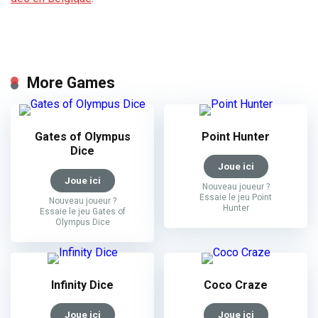
More Games
Gates of Olympus
Point Hunter
Dice
Joue ici
Joue ici
Nouveau joueur ?
Essaie le jeu Point
Nouveau joueur ?
Hunter
Essaie le jeu Gates of
Olympus Dice
Infinity Dice
Coco Craze
Joue ici
Joue ici