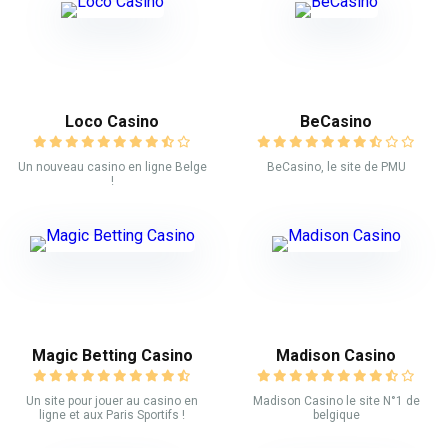
Loco Casino
BeCasino
Un nouveau casino en ligne Belge
BeCasino, le site de PMU
!
Magic Betting Casino
Madison Casino
Un site pour jouer au casino en
Madison Casino le site N°1 de
ligne et aux Paris Sportifs !
belgique