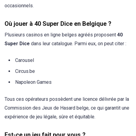
occasionnels.
Où jouer à 40 Super Dice en Belgique ?
Plusieurs casinos en ligne belges agréés proposent
40
Super Dice
dans leur catalogue. Parmi eux, on peut citer :
Carousel
Circus.be
Napoleon Games
Tous ces opérateurs possèdent une licence délivrée par la
Commission des Jeux de Hasard belge, ce qui garantit une
expérience de jeu légale, sûre et équitable.
Est-ce un jeu fait pour vous ?