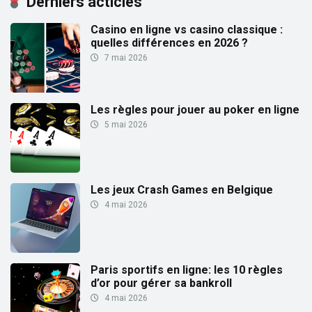
Derniers acticles
Casino en ligne vs casino classique :
quelles différences en 2026 ?
7 mai 2026
Les règles pour jouer au poker en ligne
5 mai 2026
Les jeux Crash Games en Belgique
4 mai 2026
Paris sportifs en ligne: les 10 règles
d’or pour gérer sa bankroll
4 mai 2026