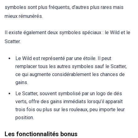
symboles sont plus fréquents, d’autres plus rares mais
mieux rémunérés.
Il existe également deux symboles spéciaux : le Wild et le
Scatter.
Le Wild est représenté par une étoile. Il peut
remplacer tous les autres symboles sauf le Scatter,
ce qui augmente considérablement les chances de
gains.
Le Scatter, souvent symbolisé par un logo de dés
verts, offre des gains immédiats lorsqu’il apparaît
trois fois ou plus sur les rouleaux, peu importe leur
position.
Les fonctionnalités bonus