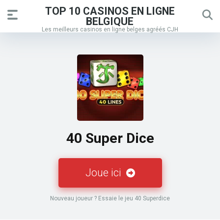
TOP 10 CASINOS EN LIGNE
BELGIQUE
Les meilleurs casinos en ligne belges agréés CJH
40 Super Dice
Joue ici
Nouveau joueur ? Essaie le jeu 40 Superdice