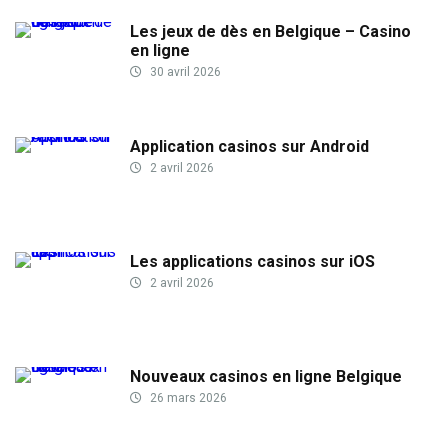
Les jeux de dès en Belgique – Casino
en ligne
30 avril 2026
Application casinos sur Android
2 avril 2026
Les applications casinos sur iOS
2 avril 2026
Nouveaux casinos en ligne Belgique
26 mars 2026