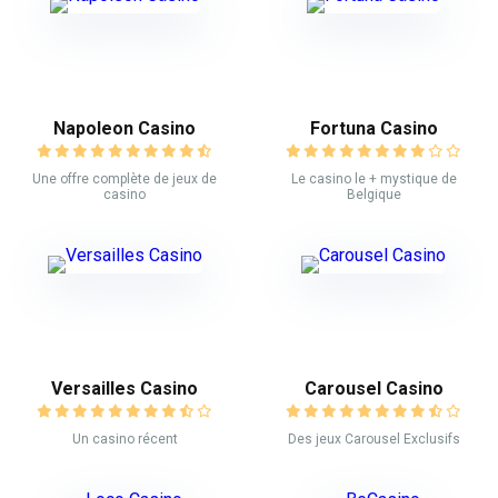
Napoleon Casino
Fortuna Casino
Une offre complète de jeux de
Le casino le + mystique de
casino
Belgique
Versailles Casino
Carousel Casino
Un casino récent
Des jeux Carousel Exclusifs