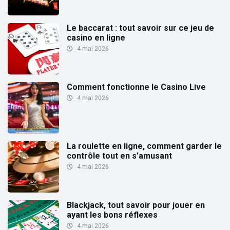
Le baccarat : tout savoir sur ce jeu de
casino en ligne
4 mai 2026
Comment fonctionne le Casino Live
4 mai 2026
La roulette en ligne, comment garder le
contrôle tout en s’amusant
4 mai 2026
Blackjack, tout savoir pour jouer en
ayant les bons réflexes
4 mai 2026