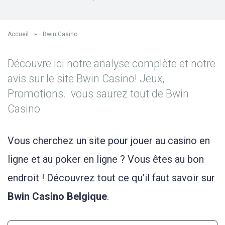
Accueil
»
Bwin Casino
Découvre ici notre analyse complète et notre
avis sur le site Bwin Casino! Jeux,
Promotions.. vous saurez tout de Bwin
Casino
Vous cherchez un site pour jouer au casino en
ligne et au poker en ligne ? Vous êtes au bon
endroit ! Découvrez tout ce qu’il faut savoir sur
Bwin Casino Belgique
.