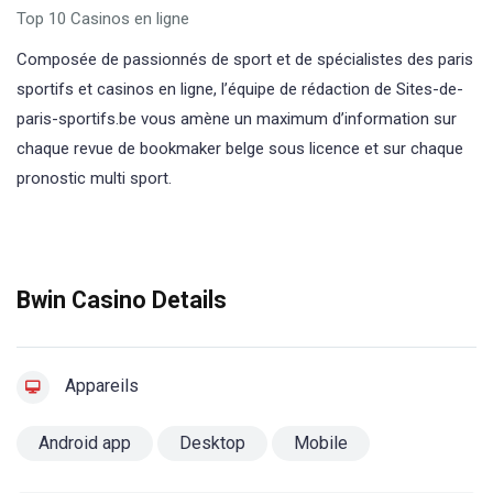
Top 10 Casinos en ligne
Composée de passionnés de sport et de spécialistes des paris
sportifs et casinos en ligne, l’équipe de rédaction de Sites-de-
paris-sportifs.be vous amène un maximum d’information sur
chaque revue de bookmaker belge sous licence et sur chaque
pronostic multi sport.
Bwin Casino Details
Appareils
Android app
Desktop
Mobile