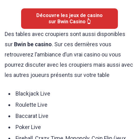
Découvre les jeux de casino
sur Bwin Casino 👆
Des tables avec croupiers sont aussi disponibles
sur
Bwin be casino
. Sur ces dernières vous
retrouverez l’ambiance d’un vrai casino ou vous
pourrez discuter avec les croupiers mais aussi avec
les autres joueurs présents sur votre table
Blackjack Live
Roulette Live
Baccarat Live
Poker Live
Fireball, Crazy Time, Monopoly, Coin Flip (jeux