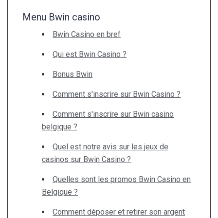
Menu Bwin casino
Bwin Casino en bref
Qui est Bwin Casino ?
Bonus Bwin
Comment s'inscrire sur Bwin Casino ?
Comment s'inscrire sur Bwin casino
belgique ?
Quel est notre avis sur les jeux de
casinos sur Bwin Casino ?
Quelles sont les promos Bwin Casino en
Belgique ?
Comment déposer et retirer son argent