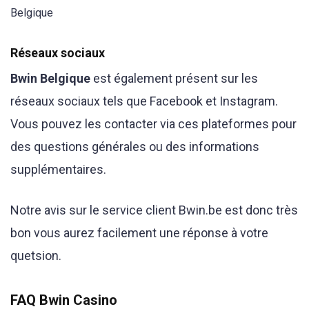
Belgique ​
Réseaux sociaux
Bwin Belgique
est également présent sur les
réseaux sociaux tels que Facebook et Instagram.
Vous pouvez les contacter via ces plateformes pour
des questions générales ou des informations
supplémentaires.
Notre avis sur le service client Bwin.be est donc très
bon vous aurez facilement une réponse à votre
quetsion.
FAQ Bwin
Casino