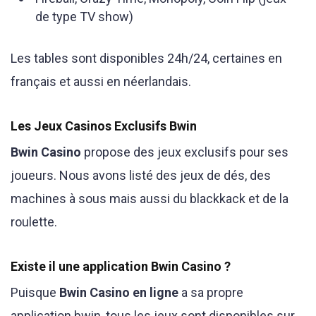
de type TV show)
Les tables sont disponibles 24h/24, certaines en
français et aussi en néerlandais.
Les Jeux Casinos Exclusifs Bwin
Bwin Casino
propose des jeux exclusifs pour ses
joueurs. Nous avons listé des jeux de dés, des
machines à sous mais aussi du blackkack et de la
roulette.
Existe il une application Bwin Casino ?
Puisque
Bwin Casino
en ligne
a sa propre
application bwin, tous les jeux sont disponibles sur