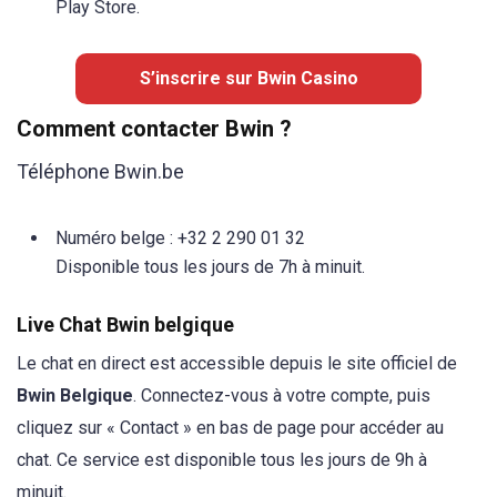
Play Store.​
S’inscrire sur Bwin Casino
Comment contacter Bwin ?
Téléphone Bwin.be
Numéro belge : +32 2 290 01 32
Disponible tous les jours de 7h à minuit. ​
Live Chat Bwin belgique
Le chat en direct est accessible depuis le site officiel de
Bwin Belgique
. Connectez-vous à votre compte, puis
cliquez sur « Contact » en bas de page pour accéder au
chat. Ce service est disponible tous les jours de 9h à
minuit. ​