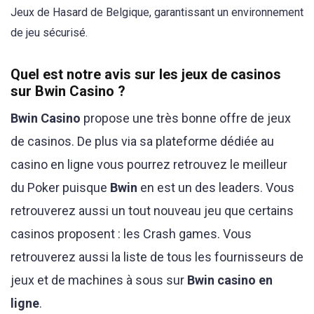
Jeux de Hasard de Belgique, garantissant un environnement
de jeu sécurisé.
Quel est notre avis sur les jeux de casinos
sur Bwin Casino ?
Bwin Casino
propose une très bonne offre de jeux
de casinos. De plus via sa plateforme dédiée au
casino en ligne vous pourrez retrouvez le meilleur
du Poker puisque
Bwin
en est un des leaders. Vous
retrouverez aussi un tout nouveau jeu que certains
casinos proposent : les Crash games. Vous
retrouverez aussi la liste de tous les fournisseurs de
jeux et de machines à sous sur
Bwin
casino en
ligne
.