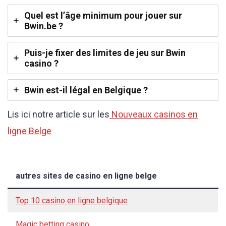
Quel est l’âge minimum pour jouer sur
Bwin.be ?
Puis-je fixer des limites de jeu sur Bwin
casino ?
Bwin est-il légal en Belgique ?
Lis ici notre article sur les
Nouveaux casinos en
ligne Belge
autres sites de casino en ligne belge
Top 10 casino en ligne belgique
Magic betting casino