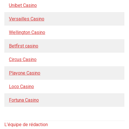
Unibet Casino
Versailles Casino
Wellington Casino
Betfirst casino
Circus Casino
Playone Casino
Loco Casino
Fortuna Casino
L’équipe de rédaction