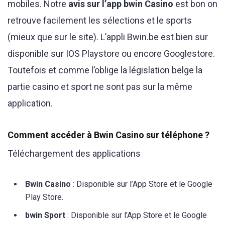
mobiles. Notre
avis sur l’app bwin Casino
est bon on
retrouve facilement les sélections et le sports
(mieux que sur le site). L’appli Bwin.be est bien sur
disponible sur IOS Playstore ou encore Googlestore.
Toutefois et comme l’oblige la législation belge la
partie casino et sport ne sont pas sur la même
application.
Comment accéder à Bwin Casino sur téléphone ?
Téléchargement des applications
Bwin Casino
: Disponible sur l’App Store et le Google
Play Store.
bwin Sport
: Disponible sur l’App Store et le Google