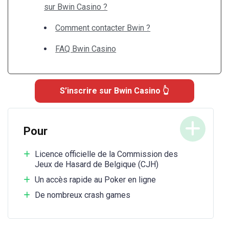
sur Bwin Casino ?
Comment contacter Bwin ?
FAQ Bwin Casino
S’inscrire sur Bwin Casino 👆
Pour
Licence officielle de la Commission des
Jeux de Hasard de Belgique (CJH)
Un accès rapide au Poker en ligne
De nombreux crash games