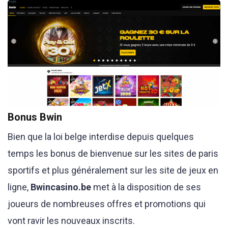
Bonus Bwin
Bien que la loi belge interdise depuis quelques
temps les bonus de bienvenue sur les sites de paris
sportifs et plus généralement sur les site de jeux en
ligne,
Bwincasino.be
met à la disposition de ses
joueurs de nombreuses offres et promotions qui
vont ravir les nouveaux inscrits.