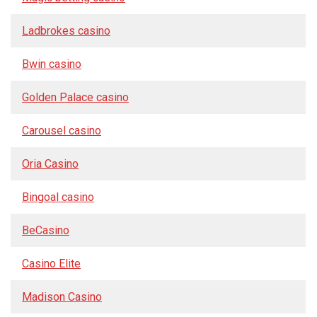
Ladbrokes casino
Bwin casino
Golden Palace casino
Carousel casino
Oria Casino
Bingoal casino
BeCasino
Casino Elite
Madison Casino