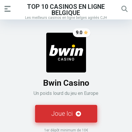
TOP 10 CASINOS EN LIGNE
BELGIQUE
Les meilleurs casinos en ligne belges agréés CJH
9.0
Bwin Casino
Un poids lourd du jeu en Europe
Joue Ici
1er dépôt minimum de 10€