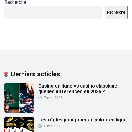
Recherche
Recherche
Derniers acticles
Casino en ligne vs casino classique :
quelles différences en 2026 ?
7 mai 2026
Les règles pour jouer au poker en ligne
5 mai 2026