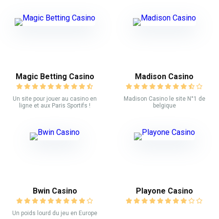
Magic Betting Casino
Madison Casino
Un site pour jouer au casino en
Madison Casino le site N°1 de
ligne et aux Paris Sportifs !
belgique
Bwin Casino
Playone Casino
Un poids lourd du jeu en Europe