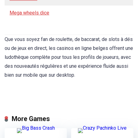
Mega wheels dice
Que vous soyez fan de roulette, de baccarat, de slots à dés
ou de jeux en direct, les casinos en ligne belges offrent une
ludothèque complète pour tous les profils de joueurs, avec
des nouveautés régulières et une expérience fluide aussi
bien sur mobile que sur desktop.
More Games