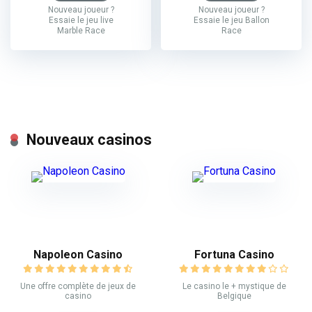
Nouveau joueur ?
Nouveau joueur ?
Essaie le jeu live
Essaie le jeu Ballon
Marble Race
Race
Nouveaux casinos
Napoleon Casino
Fortuna Casino
Une offre complète de jeux de
Le casino le + mystique de
casino
Belgique