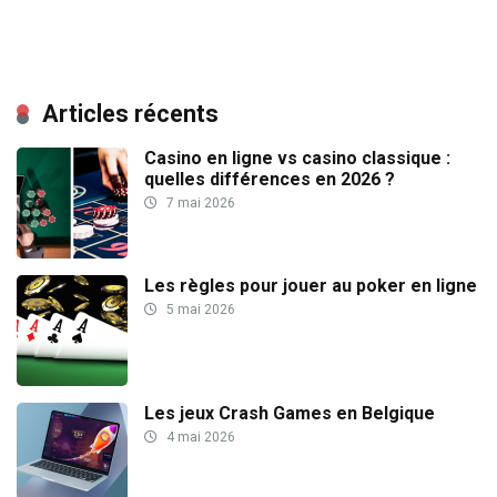
Articles récents
Casino en ligne vs casino classique :
quelles différences en 2026 ?
7 mai 2026
Les règles pour jouer au poker en ligne
5 mai 2026
Les jeux Crash Games en Belgique
4 mai 2026