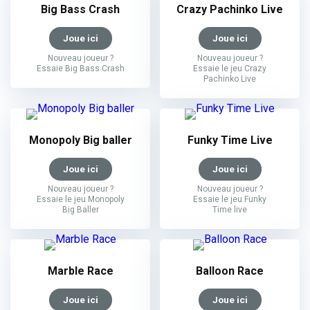
Big Bass Crash
Crazy Pachinko Live
Joue ici
Joue ici
Nouveau joueur ?
Nouveau joueur ?
Essaie Big Bass Crash
Essaie le jeu Crazy
Pachinko Live
Monopoly Big baller
Funky Time Live
Joue ici
Joue ici
Nouveau joueur ?
Nouveau joueur ?
Essaie le jeu Monopoly
Essaie le jeu Funky
Big Baller
Time live
Marble Race
Balloon Race
Joue ici
Joue ici