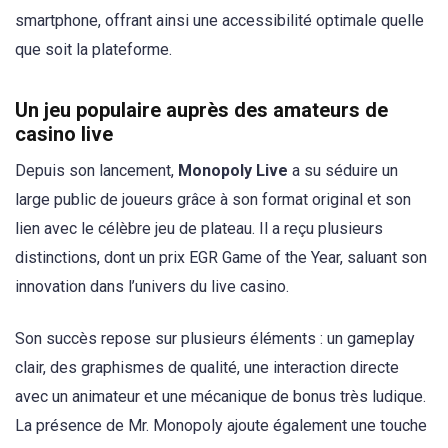
smartphone, offrant ainsi une accessibilité optimale quelle
que soit la plateforme.
Un jeu populaire auprès des amateurs de
casino live
Depuis son lancement,
Monopoly Live
a su séduire un
large public de joueurs grâce à son format original et son
lien avec le célèbre jeu de plateau. Il a reçu plusieurs
distinctions, dont un prix EGR Game of the Year, saluant son
innovation dans l’univers du live casino.
Son succès repose sur plusieurs éléments : un gameplay
clair, des graphismes de qualité, une interaction directe
avec un animateur et une mécanique de bonus très ludique.
La présence de Mr. Monopoly ajoute également une touche