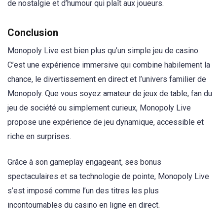
de nostalgie et d’humour qui plaît aux joueurs.
Conclusion
Monopoly Live est bien plus qu’un simple jeu de casino.
C’est une expérience immersive qui combine habilement la
chance, le divertissement en direct et l’univers familier de
Monopoly. Que vous soyez amateur de jeux de table, fan du
jeu de société ou simplement curieux, Monopoly Live
propose une expérience de jeu dynamique, accessible et
riche en surprises.
Grâce à son gameplay engageant, ses bonus
spectaculaires et sa technologie de pointe, Monopoly Live
s’est imposé comme l’un des titres les plus
incontournables du casino en ligne en direct.