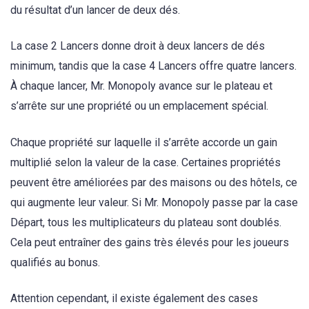
du résultat d’un lancer de deux dés.
La case 2 Lancers donne droit à deux lancers de dés
minimum, tandis que la case 4 Lancers offre quatre lancers.
À chaque lancer, Mr. Monopoly avance sur le plateau et
s’arrête sur une propriété ou un emplacement spécial.
Chaque propriété sur laquelle il s’arrête accorde un gain
multiplié selon la valeur de la case. Certaines propriétés
peuvent être améliorées par des maisons ou des hôtels, ce
qui augmente leur valeur. Si Mr. Monopoly passe par la case
Départ, tous les multiplicateurs du plateau sont doublés.
Cela peut entraîner des gains très élevés pour les joueurs
qualifiés au bonus.
Attention cependant, il existe également des cases