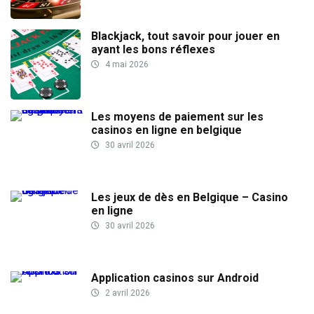
Blackjack, tout savoir pour jouer en
ayant les bons réflexes
4 mai 2026
Les moyens de paiement sur les
casinos en ligne en belgique
30 avril 2026
Les jeux de dès en Belgique – Casino
en ligne
30 avril 2026
Application casinos sur Android
2 avril 2026