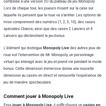
combinée à une version 3D du plateau de jeu Monopoly.
Lors de chaque tour, les joueurs misent sur la case sur
laquelle ils pensent que la roue va s’arrêter. Les options de
mise comprennent des numéros (1, 2, 5, 10), des cases
spéciales Chance, ainsi que des cases 2 Lancers et 4
Lancers qui déclenchent le jeu bonus.
L’élément qui distingue
Monopoly Live
des autres jeux de
roue est l’intervention de Mr. Monopoly, un personnage
virtuel qui interagit avec le jeu et prend vie pendant le mode
bonus. Cette dimension immersive donne une nouvelle
dimension au casino en direct et renouvelle l’expérience de
jeu de manière spectaculaire.
Comment jouer à Monopoly Live
Pour
jouer à Monopoly Live
, il suffit d’ouvrir un
casino en