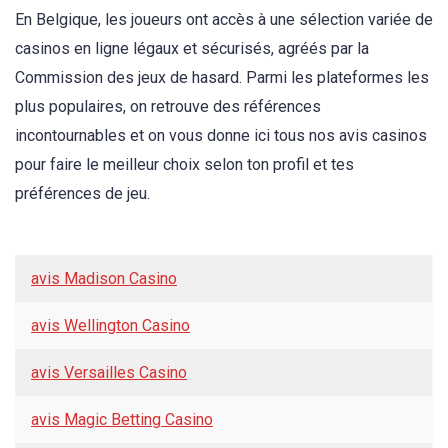
En Belgique, les joueurs ont accès à une sélection variée de
casinos en ligne légaux et sécurisés, agréés par la
Commission des jeux de hasard. Parmi les plateformes les
plus populaires, on retrouve des références
incontournables et on vous donne ici tous nos avis casinos
pour faire le meilleur choix selon ton profil et tes
préférences de jeu.
avis Madison Casino
avis Wellington Casino
avis Versailles Casino
avis Magic Betting Casino