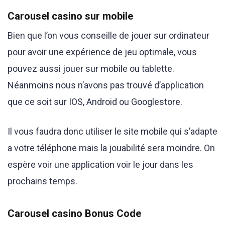
Carousel casino sur mobile
Bien que l’on vous conseille de jouer sur ordinateur
pour avoir une expérience de jeu optimale, vous
pouvez aussi jouer sur mobile ou tablette.
Néanmoins nous n’avons pas trouvé d’application
que ce soit sur IOS, Android ou Googlestore.
Il vous faudra donc utiliser le site mobile qui s’adapte
a votre téléphone mais la jouabilité sera moindre. On
espère voir une application voir le jour dans les
prochains temps.
Carousel casino Bonus Code