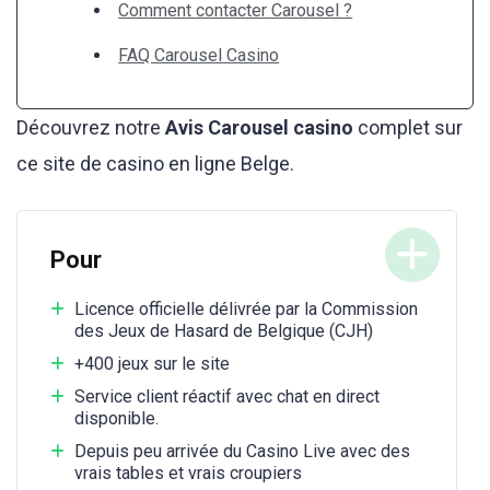
Comment contacter Carousel ?
FAQ Carousel Casino
Découvrez notre
Avis Carousel casino
complet sur
ce site de casino en ligne Belge.
Pour
Licence officielle délivrée par la Commission
des Jeux de Hasard de Belgique (CJH)
+400 jeux sur le site
Service client réactif avec chat en direct
disponible.
Depuis peu arrivée du Casino Live avec des
vrais tables et vrais croupiers