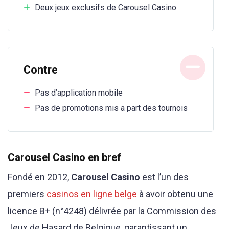
Deux jeux exclusifs de Carousel Casino
Contre
Pas d’application mobile
Pas de promotions mis a part des tournois
Carousel Casino en bref
Fondé en 2012,
Carousel Casino
est l’un des
premiers
casinos en ligne belge
à avoir obtenu une
licence B+ (n°4248) délivrée par la Commission des
Jeux de Hasard de Belgique, garantissant un