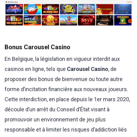
Bonus Carousel Casino
En Belgique, la législation en vigueur interdit aux
casinos en ligne, tels que
Carousel Casino
, de
proposer des bonus de bienvenue ou toute autre
forme d’incitation financière aux nouveaux joueurs.
Cette interdiction, en place depuis le 1er mars 2020,
découle d’un arrêt du Conseil d’État visant à
promouvoir un environnement de jeu plus
responsable et à limiter les risques d’addiction liés