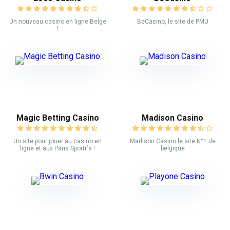
Un nouveau casino en ligne Belge
BeCasino, le site de PMU
!
Magic Betting Casino
Madison Casino
Un site pour jouer au casino en
Madison Casino le site N°1 de
ligne et aux Paris Sportifs !
belgique