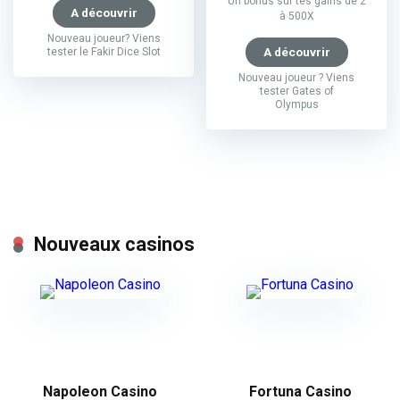
Un bonus sur tes gains de 2
A découvrir
à 500X
Nouveau joueur? Viens
A découvrir
tester le Fakir Dice Slot
Nouveau joueur ? Viens
tester Gates of
Olympus
Nouveaux casinos
Napoleon Casino
Fortuna Casino