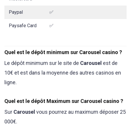
Paypal
✅
Paysafe Card
✅
Quel est le dépôt minimum sur Carousel casino ?
Le dépôt minimum sur le site de
Carousel
est de
10€ et est dans la moyenne des autres casinos en
ligne.
Quel est le dépôt Maximum sur Carousel casino ?
Sur
Carousel
vous pourrez au maximum déposer 25
000€.