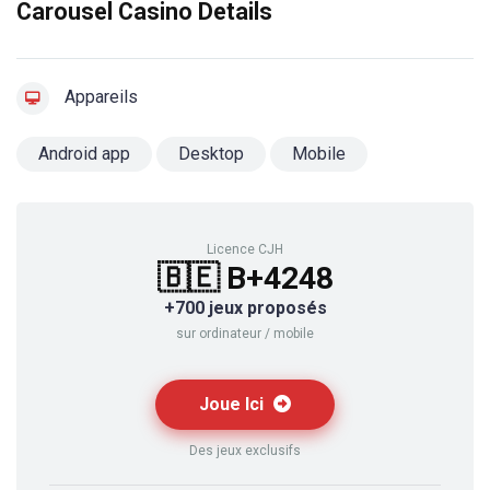
Carousel Casino Details
Appareils
Android app
Desktop
Mobile
Licence CJH
🇧🇪 B+4248
+700 jeux proposés
sur ordinateur / mobile
Joue Ici
Des jeux exclusifs