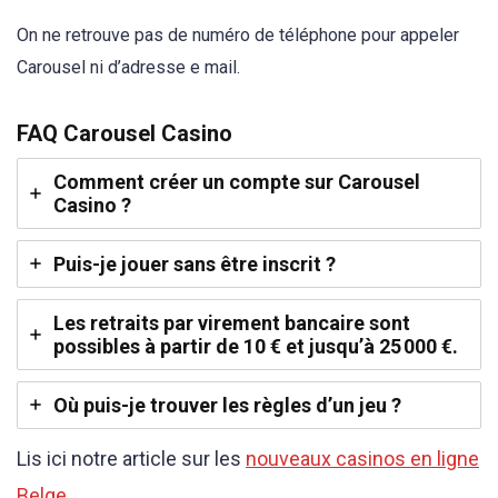
On ne retrouve pas de numéro de téléphone pour appeler
Carousel ni d’adresse e mail.
FAQ Carousel Casino
Comment créer un compte sur Carousel
Casino ?
Puis-je jouer sans être inscrit ?
Les retraits par virement bancaire sont
possibles à partir de
10 €
et jusqu’à
25 000 €
.
Où puis-je trouver les règles d’un jeu ?
Lis ici notre article sur les
nouveaux casinos en ligne
Belge