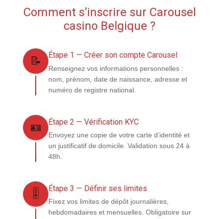
Comment s’inscrire sur Carousel
casino Belgique ?
Étape 1 — Créer son compte Carousel
📝
Renseignez vos informations personnelles :
nom, prénom, date de naissance, adresse et
numéro de registre national.
Étape 2 — Vérification KYC
🪪
Envoyez une copie de votre carte d’identité et
un justificatif de domicile. Validation sous 24 à
48h.
Étape 3 — Définir ses limites
🎚️
Fixez vos limites de dépôt journalières,
hebdomadaires et mensuelles. Obligatoire sur