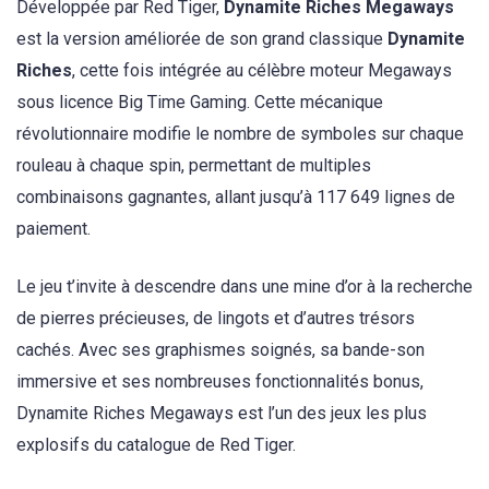
Développée par Red Tiger,
Dynamite Riches Megaways
est la version améliorée de son grand classique
Dynamite
Riches
, cette fois intégrée au célèbre moteur Megaways
sous licence Big Time Gaming. Cette mécanique
révolutionnaire modifie le nombre de symboles sur chaque
rouleau à chaque spin, permettant de multiples
combinaisons gagnantes, allant jusqu’à 117 649 lignes de
paiement.
Le jeu t’invite à descendre dans une mine d’or à la recherche
de pierres précieuses, de lingots et d’autres trésors
cachés. Avec ses graphismes soignés, sa bande-son
immersive et ses nombreuses fonctionnalités bonus,
Dynamite Riches Megaways est l’un des jeux les plus
explosifs du catalogue de Red Tiger.