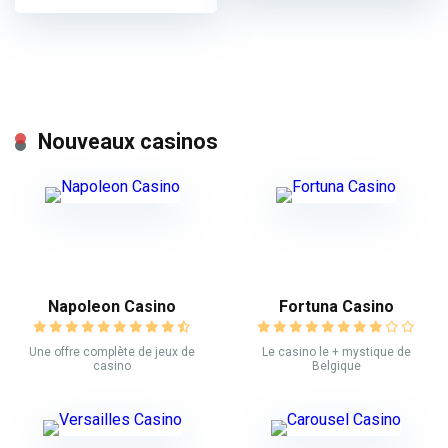
Nouveaux casinos
Napoleon Casino
Fortuna Casino
Une offre complète de jeux de
Le casino le + mystique de
casino
Belgique