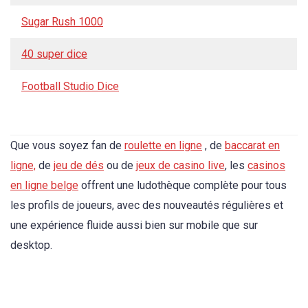
Sugar Rush 1000
40 super dice
Football Studio Dice
Que vous soyez fan de
roulette en ligne
, de
baccarat en
ligne,
de
jeu de dés
ou de
jeux de casino live
, les
casinos
en ligne belge
offrent une ludothèque complète pour tous
les profils de joueurs, avec des nouveautés régulières et
une expérience fluide aussi bien sur mobile que sur
desktop.