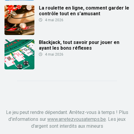
La roulette en ligne, comment garder le
contrôle tout en s’amusant
4 mai 2026
Blackjack, tout savoir pour jouer en
ayant les bons réflexes
4 mai 2026
Le jeu peut rendre dépendant. Arrêtez-vous à temps ! Plus
d'informations sur
www.arretezvousatemps.be
. Les jeux
d'argent sont interdits aux mineurs