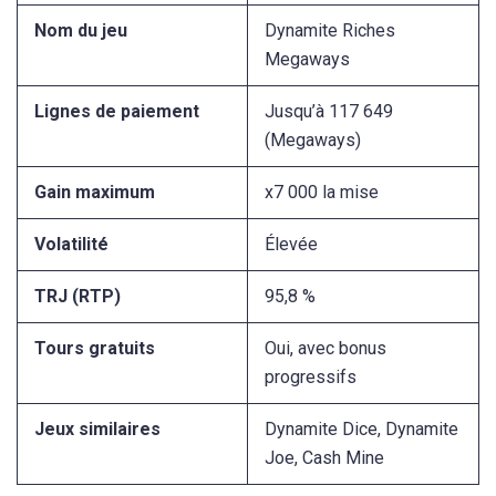
Nom du jeu
Dynamite Riches
Megaways
Lignes de paiement
Jusqu’à 117 649
(Megaways)
Gain maximum
x7 000 la mise
Volatilité
Élevée
TRJ (RTP)
95,8 %
Tours gratuits
Oui, avec bonus
progressifs
Jeux similaires
Dynamite Dice, Dynamite
Joe, Cash Mine