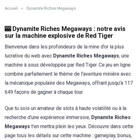
Accueil
»
Dynamite Riches Megaways
🎰 Dynamite Riches Megaways : notre avis
sur la machine explosive de Red Tiger
Bienvenue dans les profondeurs de la mine d’or la plus
lucrative du web avec
Dynamite Riches Megaways
, une
machine à sous développée par Red Tiger. Ce jeu en ligne
combine parfaitement le thème de l’aventure minière avec
la mécanique populaire des Megaways, offrant jusqu’à 117
649 façons de gagner à chaque tour.
Que tu sois un amateur de slots à haute volatilité ou à la
recherche d’une expérience immersive,
Dynamite Riches
Megaways
t’en mettra plein les yeux. Découvre dans cette
page tous les détails sur cette machine : gameplay, bonus,