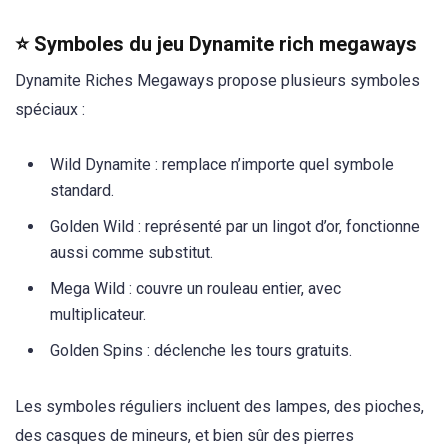
⭐ Symboles du jeu Dynamite rich megaways
Dynamite Riches Megaways propose plusieurs symboles
spéciaux :
Wild Dynamite : remplace n’importe quel symbole
standard.
Golden Wild : représenté par un lingot d’or, fonctionne
aussi comme substitut.
Mega Wild : couvre un rouleau entier, avec
multiplicateur.
Golden Spins : déclenche les tours gratuits.
Les symboles réguliers incluent des lampes, des pioches,
des casques de mineurs, et bien sûr des pierres