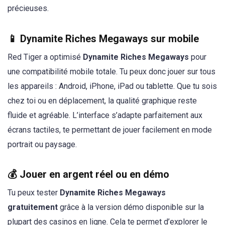
précieuses.
📱 Dynamite Riches Megaways sur mobile
Red Tiger a optimisé
Dynamite Riches Megaways
pour
une compatibilité mobile totale. Tu peux donc jouer sur tous
les appareils : Android, iPhone, iPad ou tablette. Que tu sois
chez toi ou en déplacement, la qualité graphique reste
fluide et agréable. L’interface s’adapte parfaitement aux
écrans tactiles, te permettant de jouer facilement en mode
portrait ou paysage.
💰 Jouer en argent réel ou en démo
Tu peux tester
Dynamite Riches Megaways
gratuitement
grâce à la version démo disponible sur la
plupart des casinos en ligne. Cela te permet d’explorer le