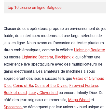
top 10 casino en ligne Belgique
Chacun de ces opérateurs propose un environnement de jeu
fiable, des interfaces modernes et une large sélection de
jeux en ligne. Nous avons eu l’occasion de tester plusieurs
titres emblématiques, comme la célèbre
Lightning Roulette
ou encore
Lightning Baccarat
,
Blackjack x
, qui offrent une
expérience live spectaculaire avec des multiplicateurs de
gains électrisants. Les amateurs de machines à sous
apprécieront des jeux à succès tels que
Gates of Olympus
Dice
,
Coins of Ra
,
Coins of the Divine
,
Firewind Fortune
,
Book of dead
,
Lucky Cloverland
ou encore Infinity Dice. Du
côté des jeux originaux et immersifs,
Mega Wheel
et
Spaceman
se démarquent par leur univers visuel unique et