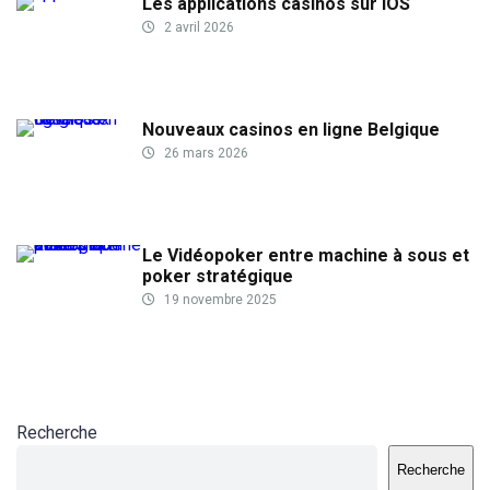
Les applications casinos sur iOS
2 avril 2026
Nouveaux casinos en ligne Belgique
26 mars 2026
Le Vidéopoker entre machine à sous et
poker stratégique
19 novembre 2025
Recherche
Recherche