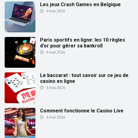
Les jeux Crash Games en Belgique
4 mai 2026
Paris sportifs en ligne: les 10 règles
d’or pour gérer sa bankroll
4 mai 2026
Le baccarat : tout savoir sur ce jeu de
casino en ligne
4 mai 2026
Comment fonctionne le Casino Live
4 mai 2026