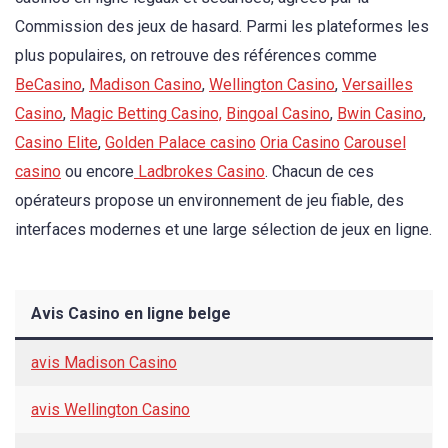
Commission des jeux de hasard. Parmi les plateformes les
plus populaires, on retrouve des références comme
BeCasino
,
Madison Casino
,
Wellington Casino
,
Versailles
Casino
,
Magic Betting Casino,
Bingoal Casino
,
Bwin Casino
,
Casino Elite
,
Golden Palace casino
Oria Casino
Carousel
casino
ou encore
Ladbrokes Casino
. Chacun de ces
opérateurs propose un environnement de jeu fiable, des
interfaces modernes et une large sélection de jeux en ligne.
Avis Casino en ligne belge
avis Madison Casino
avis Wellington Casino