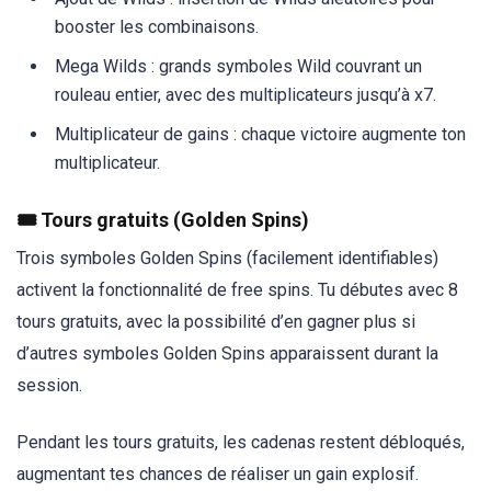
booster les combinaisons.
Mega Wilds : grands symboles Wild couvrant un
rouleau entier, avec des multiplicateurs jusqu’à x7.
Multiplicateur de gains : chaque victoire augmente ton
multiplicateur.
🎟️ Tours gratuits (Golden Spins)
Trois symboles Golden Spins (facilement identifiables)
activent la fonctionnalité de free spins. Tu débutes avec 8
tours gratuits, avec la possibilité d’en gagner plus si
d’autres symboles Golden Spins apparaissent durant la
session.
Pendant les tours gratuits, les cadenas restent débloqués,
augmentant tes chances de réaliser un gain explosif.