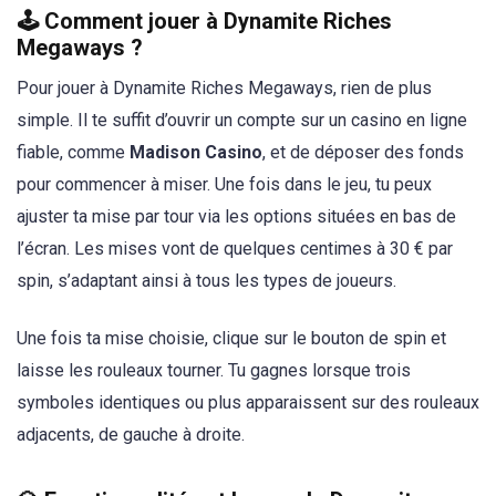
🕹️ Comment jouer à Dynamite Riches
Megaways ?
Pour jouer à Dynamite Riches Megaways, rien de plus
simple. Il te suffit d’ouvrir un compte sur un casino en ligne
fiable, comme
Madison Casino
, et de déposer des fonds
pour commencer à miser. Une fois dans le jeu, tu peux
ajuster ta mise par tour via les options situées en bas de
l’écran. Les mises vont de quelques centimes à 30 € par
spin, s’adaptant ainsi à tous les types de joueurs.
Une fois ta mise choisie, clique sur le bouton de spin et
laisse les rouleaux tourner. Tu gagnes lorsque trois
symboles identiques ou plus apparaissent sur des rouleaux
adjacents, de gauche à droite.