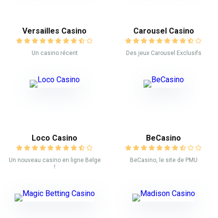
Versailles Casino
Carousel Casino
Un casino récent
Des jeux Carousel Exclusifs
Loco Casino
BeCasino
Un nouveau casino en ligne Belge
BeCasino, le site de PMU
!