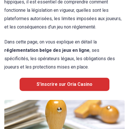
hippiques, il est essentiel de comprendre comment
fonctionne la législation en vigueur, quelles sont les
plateformes autorisées, les limites imposées aux joueurs,
et les conséquences d’un jeu non réglementé.
Dans cette page, on vous explique en détail la
réglementation belge des jeux en ligne
, ses
spécificités, les opérateurs légaux, les obligations des
joueurs et les protections mises en place.
S’inscrire sur Oria Casino