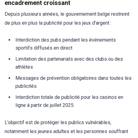
encadrement croissant
Depuis plusieurs années, le gouvernement belge restreint
de plus en plus la publicité pour les jeux d’argent :
Interdiction des pubs pendant les événements
sportifs diffusés en direct
Limitation des partenariats avec des clubs ou des
athlètes
Messages de prévention obligatoires dans toutes les
publicités
Interdiction totale de publicité pour les casinos en
ligne à partir de juillet 2025
L’objectif est de protéger les publics vulnérables,
notamment les jeunes adultes et les personnes souffrant