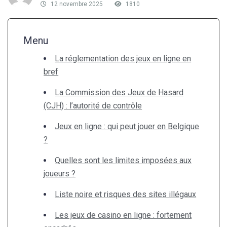
12 novembre 2025
1810
Menu
La réglementation des jeux en ligne en
bref
La Commission des Jeux de Hasard
(CJH) : l’autorité de contrôle
Jeux en ligne : qui peut jouer en Belgique
?
Quelles sont les limites imposées aux
joueurs ?
Liste noire et risques des sites illégaux
Les jeux de casino en ligne : fortement