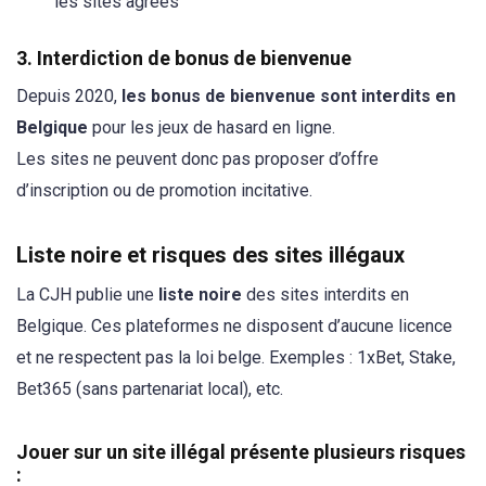
les sites agréés
3.
Interdiction de bonus de bienvenue
Depuis 2020,
les bonus de bienvenue sont interdits en
Belgique
pour les jeux de hasard en ligne.
Les sites ne peuvent donc pas proposer d’offre
d’inscription ou de promotion incitative.
Liste noire et risques des sites illégaux
La CJH publie une
liste noire
des sites interdits en
Belgique. Ces plateformes ne disposent d’aucune licence
et ne respectent pas la loi belge. Exemples : 1xBet, Stake,
Bet365 (sans partenariat local), etc.
Jouer sur un site illégal présente plusieurs risques
: