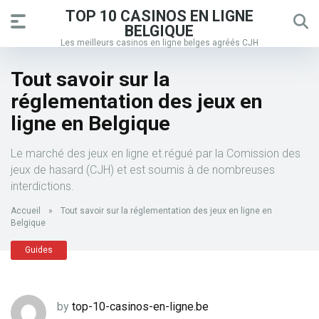
TOP 10 CASINOS EN LIGNE
BELGIQUE
Les meilleurs casinos en ligne belges agréés CJH
Tout savoir sur la
réglementation des jeux en
ligne en Belgique
Le marché des jeux en ligne et régué par la Comission des
jeux de hasard (CJH) et est soumis à de nombreuses
interdictions.
Accueil
»
Tout savoir sur la réglementation des jeux en ligne en
Belgique
Guides
by
top-10-casinos-en-ligne.be