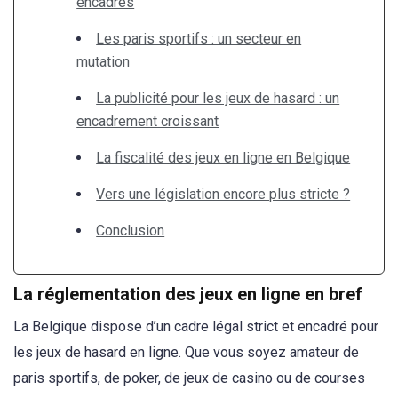
encadrés
Les paris sportifs : un secteur en
mutation
La publicité pour les jeux de hasard : un
encadrement croissant
La fiscalité des jeux en ligne en Belgique
Vers une législation encore plus stricte ?
Conclusion
La réglementation des jeux en ligne en bref
La Belgique dispose d’un cadre légal strict et encadré pour
les jeux de hasard en ligne. Que vous soyez amateur de
paris sportifs, de poker, de jeux de casino ou de courses