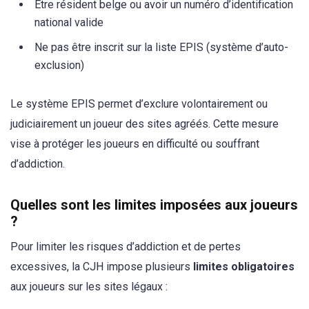
Être résident belge ou avoir un numéro d’identification
national valide
Ne pas être inscrit sur la liste EPIS (système d’auto-
exclusion)
Le système EPIS permet d’exclure volontairement ou
judiciairement un joueur des sites agréés. Cette mesure
vise à protéger les joueurs en difficulté ou souffrant
d’addiction.
Quelles sont les limites imposées aux joueurs
?
Pour limiter les risques d’addiction et de pertes
excessives, la CJH impose plusieurs
limites obligatoires
aux joueurs sur les sites légaux :