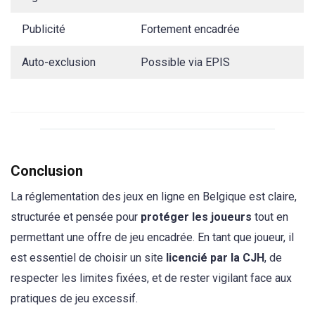
Publicité
Fortement encadrée
Auto-exclusion
Possible via EPIS
Conclusion
La réglementation des jeux en ligne en Belgique est claire,
structurée et pensée pour
protéger les joueurs
tout en
permettant une offre de jeu encadrée. En tant que joueur, il
est essentiel de choisir un site
licencié par la CJH
, de
respecter les limites fixées, et de rester vigilant face aux
pratiques de jeu excessif.