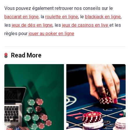
Vous pouvez également retrouver nos conseils sur le
baccarat en ligne,
la
roulette en ligne
, le
blackjack en ligne
,
les
jeux de dés en ligne
, les
jeux de casinos en live
et les
règles pour
jouer au poker en ligne
Read More