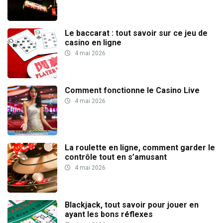
Le baccarat : tout savoir sur ce jeu de
casino en ligne
4 mai 2026
Comment fonctionne le Casino Live
4 mai 2026
La roulette en ligne, comment garder le
contrôle tout en s’amusant
4 mai 2026
Blackjack, tout savoir pour jouer en
ayant les bons réflexes