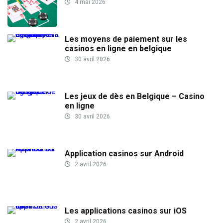
4 mai 2026
Les moyens de paiement sur les
casinos en ligne en belgique
30 avril 2026
Les jeux de dès en Belgique – Casino
en ligne
30 avril 2026
Application casinos sur Android
2 avril 2026
Les applications casinos sur iOS
2 avril 2026