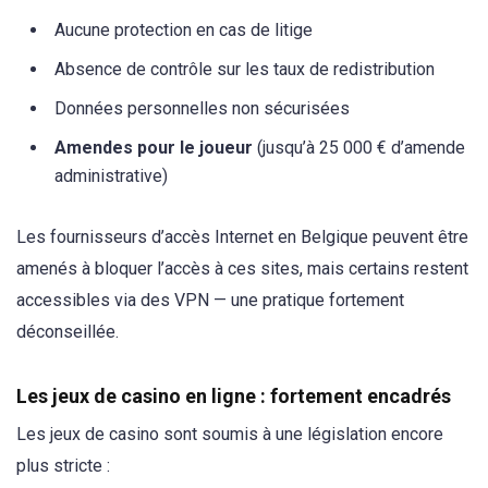
Aucune protection en cas de litige
Absence de contrôle sur les taux de redistribution
Données personnelles non sécurisées
Amendes pour le joueur
(jusqu’à 25 000 € d’amende
administrative)
Les fournisseurs d’accès Internet en Belgique peuvent être
amenés à bloquer l’accès à ces sites, mais certains restent
accessibles via des VPN — une pratique fortement
déconseillée.
Les jeux de casino en ligne : fortement encadrés
Les jeux de casino sont soumis à une législation encore
plus stricte :